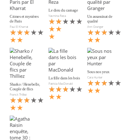
Le dieu du carnage
Yasmina Reza
Crimes et mystères
Un assassinat de
★★★★★
★★
de Paris
qualité
★★
Paul El Kharrat
Ann Granger
★★★★★
★★★
★★★★★
★★★
★
★★
★★
Sous nos yeux
Cara Hunter
La fille dans les bois
★★★★★
★★★
Patricia MacDonald
Sharko / Henebelle,
★★★★★
★★★
★★
Couple de flics
★★
Franck Thilliez
★★★★★
★★★
★★