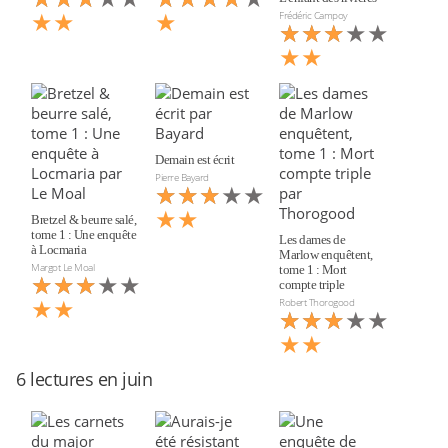
★★
★
Frédéric Campoy
★★★★★
★★★
★★
Demain est écrit
Pierre Bayard
★★★★★
★★★
★★
Bretzel & beurre salé,
tome 1 : Une enquête
Les dames de
à Locmaria
Marlow enquêtent,
Margot Le Moal
tome 1 : Mort
★★★★★
★★★
compte triple
★★
Robert Thorogood
★★★★★
★★★
★★
6 lectures en juin