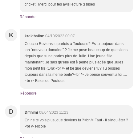
cricket ! Merci pour tes avis lecture ;) bises
Répondre
K
kreichaline
04/10/2023 00:07
Coucou Reviens tu parfois à Toulouse? Es tu toujours dans
ton "nouveau domaine" ? Je me pose beaucoup de questions
depuis que tu ne parles plus de Julie. Une jeune fille
maintenant. Je sais qu'elle est è peine plus agée que Jules
mon petit fils (14a)<br /> et toi que deviens tu? Tu bosses
toujours dans la même boite?<br /> Je pense souvent à toi ....
<br /> Bises ou Poutous
Répondre
D
Difinimi
08/04/2023 11:23
On ne te vois plus, que deviens tu ?<br /> Faut - il s'inquiéter ?
<br /> Nicole