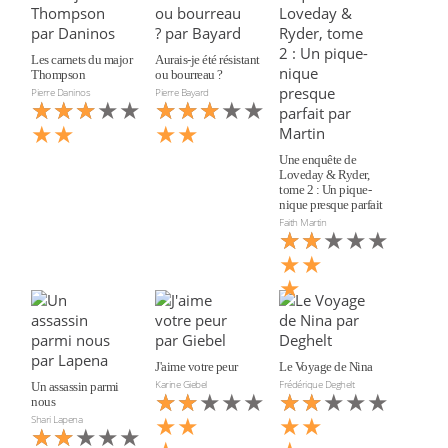
Les carnets du major
Aurais-je été résistant
Thompson
ou bourreau ?
Pierre Daninos
Pierre Bayard
★★★★★
★★★
★★★★★
★★★
★★
★★
Une enquête de
Loveday & Ryder,
tome 2 : Un pique-
nique presque parfait
Faith Martin
★★★★★
★★
★★
★
J'aime votre peur
Le Voyage de Nina
Karine Giebel
Frédérique Deghelt
Un assassin parmi
★★★★★
★★
★★★★★
★★
nous
★★
★★
Shari Lapena
★★★★★
★★