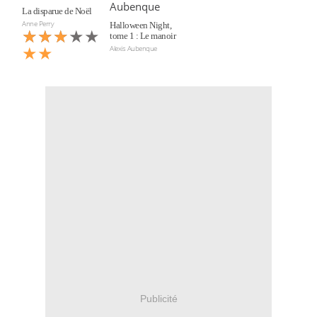
La disparue de Noël
Anne Perry
Halloween Night,
★★★★★
★★★
tome 1 : Le manoir
★★
Alexis Aubenque
Publicité