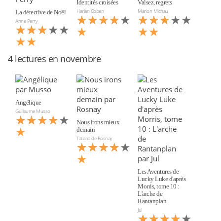
Identités croisées
Valsez, regrets
Harlan Coben
Marion Michau
La détective de Noël
★★★★★
★★★★
★★★★★
★★★
Anne Perry
★★★★★
★★★
★
★★
★★
4 lectures en novembre
Angélique
Guillaume Musso
★★★★★
★★★★
Nous irons mieux
★
demain
Tatiana de Rosnay
★★★★★
★★★★
★
Les Aventures de
Lucky Luke d'après
Morris, tome 10 :
L'arche de
Rantanplan
Jul
★★★★★
★★★★