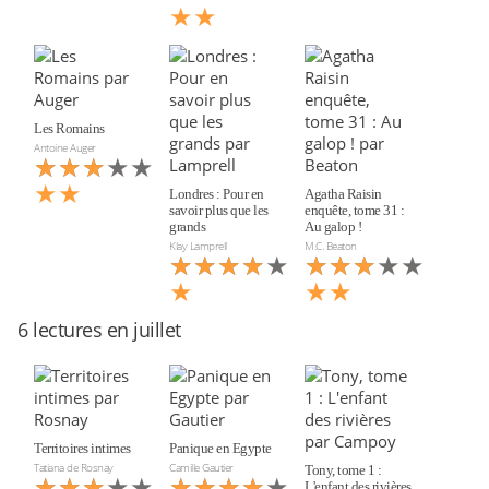
★★
Les Romains
Antoine Auger
★★★★★
★★★
★★
Londres : Pour en
Agatha Raisin
savoir plus que les
enquête, tome 31 :
grands
Au galop !
Klay Lamprell
M.C. Beaton
★★★★★
★★★★
★★★★★
★★★
★
★★
6 lectures en juillet
Territoires intimes
Panique en Egypte
Tatiana de Rosnay
Camille Gautier
Tony, tome 1 :
★★★★★
★★★
★★★★★
★★★★
L'enfant des rivières