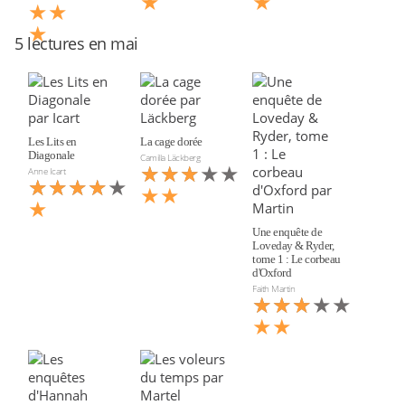
★
★
★★
★
5 lectures en mai
Les Lits en
La cage dorée
Diagonale
Camilla Läckberg
★★★★★
★★★
Anne Icart
★★★★★
★★★★
★★
★
Une enquête de
Loveday & Ryder,
tome 1 : Le corbeau
d'Oxford
Faith Martin
★★★★★
★★★
★★