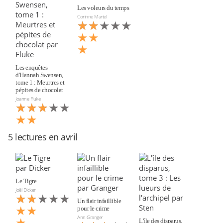
Les voleurs du temps
Corinne Martel
★★★★★
★★
★★
★
Les enquêtes
d'Hannah Swensen,
tome 1 : Meurtres et
pépites de chocolat
Joanne Fluke
★★★★★
★★★
★★
5 lectures en avril
Le Tigre
Joël Dicker
★★★★★
★★
Un flair infaillible
★★
pour le crime
Ann Granger
★
L'île des disparus,