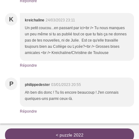
Répondre
K
kreichaline
24/03/2023 23:11
Un petit coucou...en passant par ici<br /> Tu nous manques
un peu même si tu as publié tout ce que tu fais ça ne donnes
pas de tes nouvelles, ni de Julie. Est ce qu'elle travaille
toujours bien au Collège ou Lycée?<br /> Grosses bises
amicales <br /> Kreichaline/Christine de Toulouse
Répondre
P
philippedester
03/01/2023 20:55
Ah ben dis donc ! Tu lis encore beaucoup ! J'en connais
quelques-uns parmi ceux-là.
Répondre
< puzzle 2022