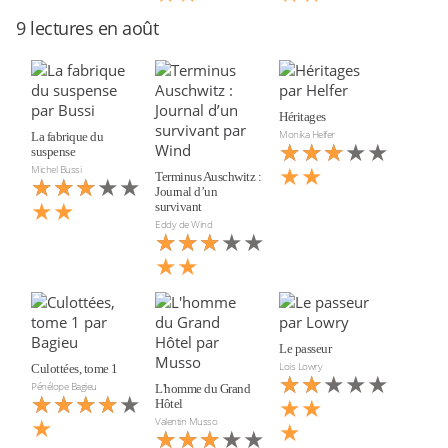
9 lectures en août
Héritages
Monika Helfer
La fabrique du
★★★★★
★★★
suspense
★★
Michel Bussi
★★★★★
★★★
Terminus Auschwitz :
Journal d’un
★★
survivant
Eddy de Wind
★★★★★
★★★
★★
Le passeur
Lois Lowry
Culottées, tome 1
★★★★★
★★
Pénélope Bagieu
L'homme du Grand
★★★★★
★★★★
★★
Hôtel
★
Valentin Musso
★
★★★★★
★★★