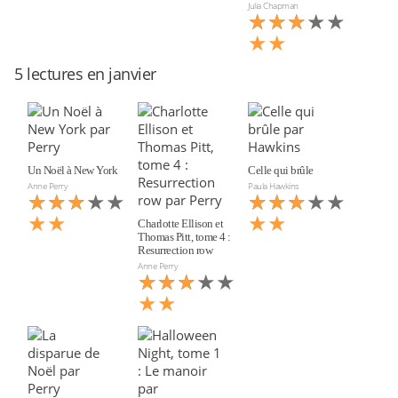
Julia Chapman
★★★★★
★★★
★★
5 lectures en janvier
Un Noël à New York
Celle qui brûle
Anne Perry
Paula Hawkins
★★★★★
★★★
★★★★★
★★★
★★
★★
Charlotte Ellison et
Thomas Pitt, tome 4 :
Resurrection row
Anne Perry
★★★★★
★★★
★★