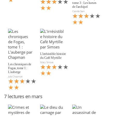
★★★★★
★★★
tome 3 : Les lueurs
★★
de l'archipel
Camilla Sten
★★★★★
★★★
★★
L'irrésistible histoire
du Café Myrtille
Mary Simses
Les chroniques de
★★★★★
★★★
Fogas, tome 1 :
★★
L'auberge
Julia Chapman
★★★★★
★★★
★★
7 lectures en mars