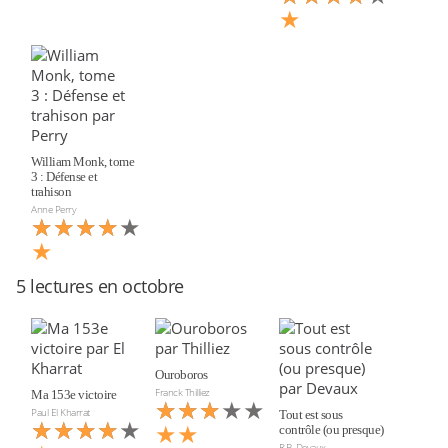
★
William Monk, tome
3 : Défense et
trahison
Anne Perry
★★★★★
★★★★
★
5 lectures en octobre
Ouroboros
Franck Thilliez
Ma 153e victoire
★★★★★
★★★
Paul El Kharrat
Tout est sous
★★★★★
★★★★
★★
contrôle (ou presque)
R.B. Devaux