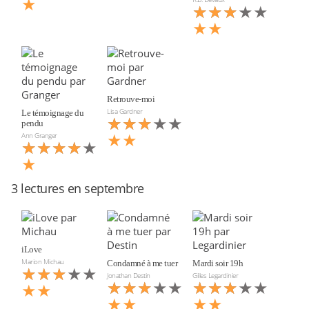
★
★★★★★
★★★
★★
Retrouve-moi
Lisa Gardner
Le témoignage du
★★★★★
★★★
pendu
★★
Ann Granger
★★★★★
★★★★
★
3 lectures en septembre
iLove
Marion Michau
Condamné à me tuer
Mardi soir 19h
★★★★★
★★★
Jonathan Destin
Gilles Legardinier
★★★★★
★★★
★★★★★
★★★
★★
★★
★★