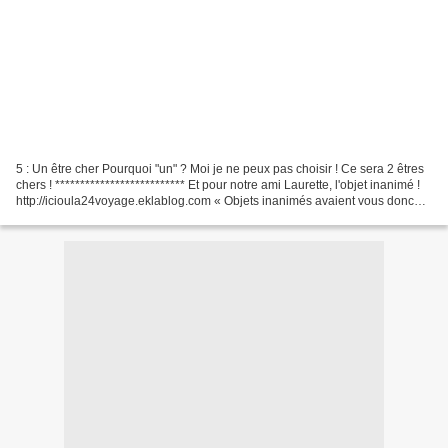
5 : Un être cher Pourquoi "un" ? Moi je ne peux pas choisir ! Ce sera 2 êtres
chers ! ************************** Et pour notre ami Laurette, l'objet inanimé !
http://icioula24voyage.eklablog.com « Objets inanimés avaient vous donc
une âme q ui s’attache...