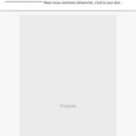
************************* Mais nous sommes dimanche, c'est le jour des
blagues * Sur la plage, une femme s'est...
Publicité