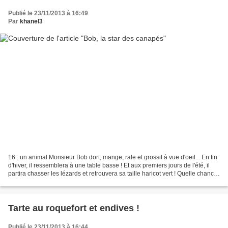
Publié le 23/11/2013 à 16:49
Par
khanel3
16 : un animal Monsieur Bob dort, mange, rale et grossit à vue d'oeil... En fin
d'hiver, il ressemblera à une table basse ! Et aux premiers jours de l'été, il
partira chasser les lézards et retrouvera sa taille haricot vert ! Quelle chance
! Merci Emma...
Tarte au roquefort et endives !
Publié le 23/11/2013 à 16:44