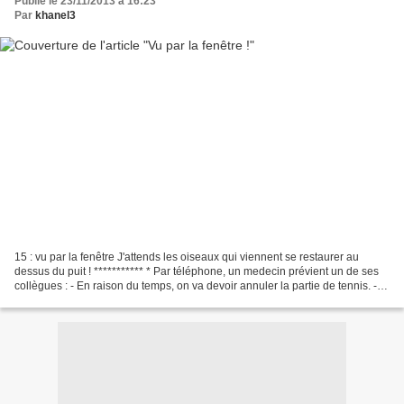
Publié le 23/11/2013 à 16:23
Par
khanel3
15 : vu par la fenêtre J'attends les oiseaux qui viennent se restaurer au
dessus du puit ! *********** * Par téléphone, un medecin prévient un de ses
collègues : - En raison du temps, on va devoir annuler la partie de tennis. -
Pourquoi ? on annonce du...