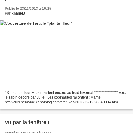
Publié le 23/11/2013 à 16:25
Par
khanel3
13 : plante, fleur Elles résistent encore au froid hivernal **************** Voici
le sapin décoré par Julie ! Les copinautes racontent : Mamé :
http://cuisinemame.canalblog.com/archives/2013/12/12/28640084.html
Christine : http://krystine.eklablog.com/12-decembre-a103293879...
Vu par la fenêtre !