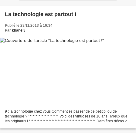
La technologie est partout !
Publié le 23/11/2013 à 16:34
Par
khanel3
9 : la technologie chez vous Comment se passer de ce petit bijou de
technologie ? ******************** Voici des virtuoses de 10 ans : Mieux que
les originaux ! ******************************************** Dernières décos vu
à la jardinerie N'oublions...