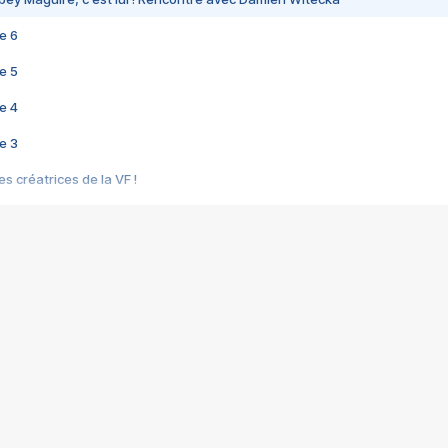
e 6
e 5
e 4
e 3
s créatrices de la VF !
e 2
e 1
e Mektoub My Love arrive enfin ! Rencontre avec Shaïn Boumedine et Sal
i : après Toni en famille
elle réalise le bouleversant Dites lui que je l'aime
ais ! Rencontre autour de Vie privée de Rebecca Zlotowski
 de Marguerite, Grave... Rencontre avec Ella Rumpf