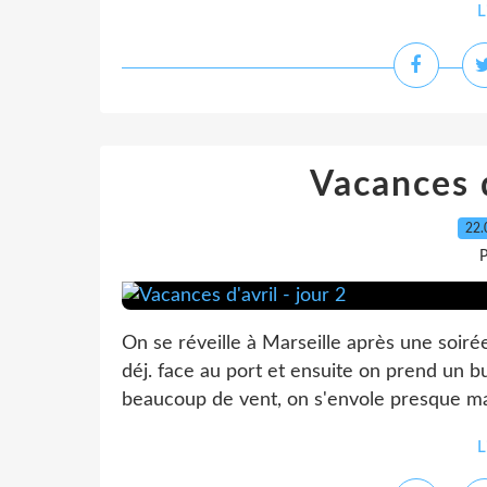
L
Vacances d
22.
P
On se réveille à Marseille après une soiré
déj. face au port et ensuite on prend un 
beaucoup de vent, on s'envole presque mais
L