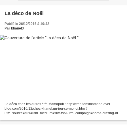
La déco de Noël
Publié le 26/12/2016 à 10:42
Par
khanel3
La déco chez les autres **** Mamapah : http://creationsmamaph.over-
blog.com/2016/12/chez-khanel.un-jeu-ce-moi-ci.html?
utm_source=flux&utm_medium=flux-rss&utm_campaign=home-crafting-diy
Envie2 : http://envie2.be/si-jetais-pour-khanel-2/ Fée capucine :...