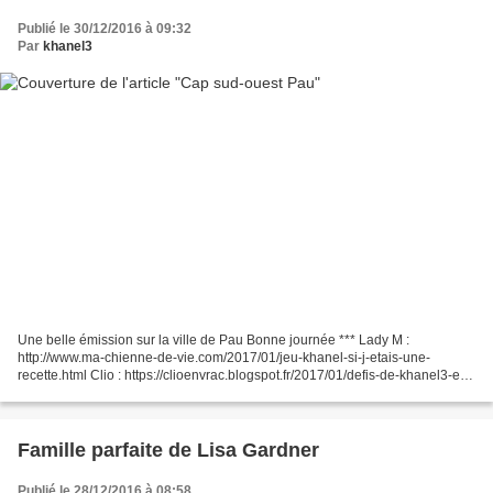
Publié le 30/12/2016 à 09:32
Par
khanel3
Une belle émission sur la ville de Pau Bonne journée *** Lady M :
http://www.ma-chienne-de-vie.com/2017/01/jeu-khanel-si-j-etais-une-
recette.html Clio : https://clioenvrac.blogspot.fr/2017/01/defis-de-khanel3-en-
2017.html Dame Mauve : http://violetteruer.blogspot.fr/2017/01/theme-de-
janvier-chez-khanel-recette.html...
Famille parfaite de Lisa Gardner
Publié le 28/12/2016 à 08:58