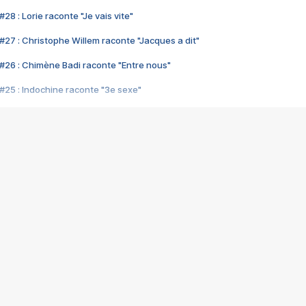
28 : Lorie raconte "Je vais vite"
#27 : Christophe Willem raconte "Jacques a dit"
#26 : Chimène Badi raconte "Entre nous"
#25 : Indochine raconte "3e sexe"
#24 : Zaho raconte "C'est chelou"
#23 : Patrick Bruel raconte "Au café des délices"
#22 : Kyo raconte "Le chemin"
#21 : Nolwenn Leroy raconte "Cassé"
#20 : Patrick Hernandez raconte "Born to be alive"
#19 : Lorie raconte "Près de moi"
#18 : Michael Jones raconte "A nos actes manqués" (avec Jean-Jacque
#17 : Khaled raconte "Aïcha"